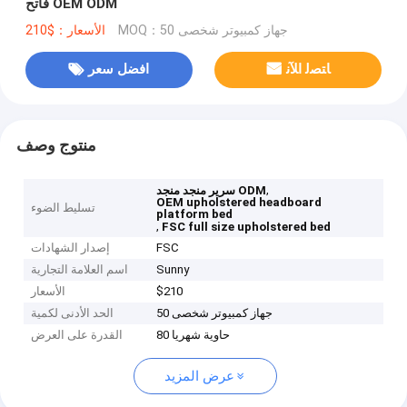
فاتح OEM ODM
MOQ：50 جهاز كمبيوتر شخصى
الأسعار：$210
ﺎﺘﺼﻟ ﺍﻶﻧ
افضل سعر
منتوج وصف
,
سرير منجد منجد ODM
OEM upholstered headboard
تسليط الضوء
platform bed
,
FSC full size upholstered bed
FSC
إصدار الشهادات
Sunny
اسم العلامة التجارية
$210
الأسعار
50 جهاز كمبيوتر شخصى
الحد الأدنى لكمية
80 حاوية شهريا
القدرة على العرض
عرض المزيد