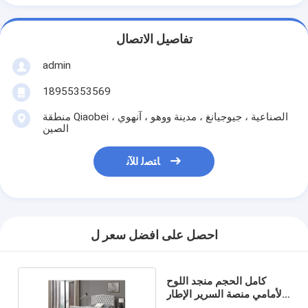
تفاصيل الاتصال
admin
18955353569
منطقة Qiaobei الصناعية ، جيوجيانغ ، مدينة ووهو ، آنهوي ،
الصين
ﺎﺘﺼﻟ ﺍﻶﻧ
احصل على افضل سعر ل
كامل الحجم منجد اللوح
الأمامي منصة السرير الإطار
رمادي فاتح OEM ODM