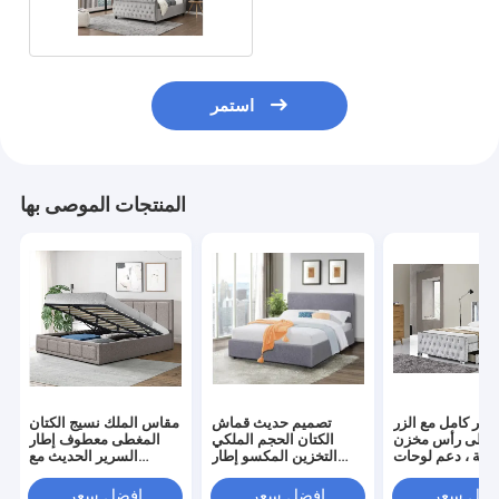
استمر
المنتجات الموصى بها
رير كامل مع الزر
تصميم حديث قماش
مقاس الملك نسيج الكتان
مغطى رأس مخزن
الكتان الحجم الملكي
المغطى معطوف إطار
وفة ، دعم لوحات
التخزين المكسو إطار
السرير الحديث مع
خشبية
السرير BSCI
التخزين BSCI
فضل سعر
افضل سعر
افضل سعر