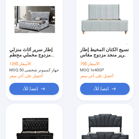
نسيج الكتان المخيط إطار
إطار سرير أثاث منزلي
سرير منجد مزدوج مقاس
مزدوج مخملي محطم
EN1725
بأزرار
الأسعار:
$79
الأسعار:
$129
1x40GP
MOQ:
50 جهاز كمبيوتر شخصى
MOQ:
أحصل على آخر سعر
أحصل على آخر سعر
ﺎﺘﺼﻟ ﺍﻶﻧ
ﺎﺘﺼﻟ ﺍﻶﻧ
منزل
المنتجات
عرض الواقع الافتراضي