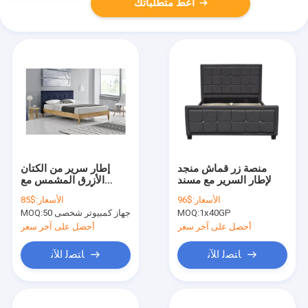
أعط متطلباتك
منصة زر قماش منجد
إطار سرير من الكتان
لإطار السرير مع مسند
الأزرق المشمس مع
شهادة CE اللوح الأمامي
الأسعار:
$96
الأسعار:
$85
1x40GP
MOQ:
50 جهاز كمبيوتر شخصى
MOQ:
أحصل على آخر سعر
أحصل على آخر سعر
ﺎﺘﺼﻟ ﺍﻶﻧ
ﺎﺘﺼﻟ ﺍﻶﻧ