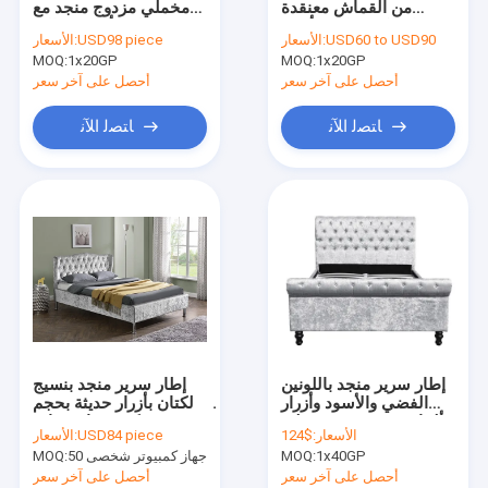
من القماش معنقدة
مخملي مزدوج منجد مع
سرير أريكة قابل للطي
مقاس كوين لوح رأسي
لوح أمامي عالي LED
USD60 to USD90
الأسعار:
USD98 piece
الأسعار:
منسوج من البوليستر
EN1725
1x20GP
MOQ:
1x20GP
طاولة سرير جانبية من القماش
MOQ:
أحصل على آخر سعر
أحصل على آخر سعر
تخزين قماش عثماني
ﺎﺘﺼﻟ ﺍﻶﻧ
ﺎﺘﺼﻟ ﺍﻶﻧ
منجد سرير نهاري متحرك
كرسي ذراع الحوض
إطار سرير منجد باللونين
إطار سرير منجد بنسيج
الفضي والأسود وأزرار
الكتان بأزرار حديثة بحجم
ألماس من نسيج مخملي
كينغ رمادي فاتح
الأسعار:
$124
USD84 piece
الأسعار:
مهشم للسرير بحجم كينغ
1x40GP
MOQ:
50 جهاز كمبيوتر شخصى
MOQ:
أحصل على آخر سعر
أحصل على آخر سعر