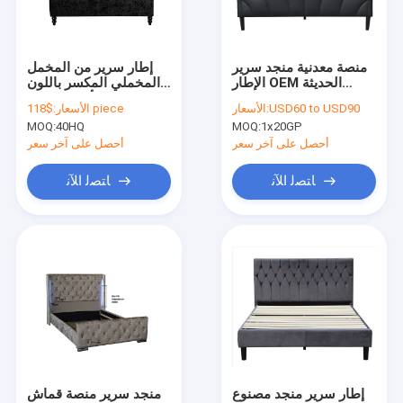
حول بنا
اتصل بنا
منصة معدنية منجد سرير
إطار سرير من المخمل
الإطار OEM الحديثة
المخملي المكسر باللون
الملكة الحجم بو الجلود
الفضي والأسود الفاخر
USD60 to USD90
الأسعار:
$118 piece
الأسعار:
الأسود
بحجم كينج مزدوج
MOQ:
40HQ
MOQ:
1x20GP
هيكل سرير منجد
أحصل على آخر سعر
أحصل على آخر سعر
سرير منجد LED
ﺎﺘﺼﻟ ﺍﻶﻧ
ﺎﺘﺼﻟ ﺍﻶﻧ
سرير أطفال منجد
سرير تخزين رفع الغاز
سرير جلد صناعي
سرير تخزين معنقدة
إطار سرير من الخشب الرقائقي
إطار سرير منجد مصنوع
منجد سرير منصة قماش