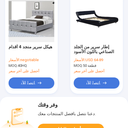
إطار سرير من الجلد
هيكل سرير منجد 4 أقدام
الصناعي باللون الأسود
USD 64-89
الأسعار:
negotiable
الأسعار:
50 قطعة
MOQ:
40HQ
MOQ:
أحصل على آخر سعر
أحصل على آخر سعر
ﺎﺘﺼﻟ ﺍﻶﻧ
ﺎﺘﺼﻟ ﺍﻶﻧ
وفر وقتك
دعنا نتصل بأفضل المنتجات معك.