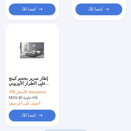
ﺎﺘﺼﻟ ﺍﻶﻧ
ﺎﺘﺼﻟ ﺍﻶﻧ
إطار سرير بحجم كينج
على الطراز الأوروبي
بأزرار كريستالية مع
$79 one piece
الأسعار:
قماش مخملي مجروش
حاوية 40 HQ
MOQ:
اللوح الأمامي
أحصل على آخر سعر
ﺎﺘﺼﻟ ﺍﻶﻧ