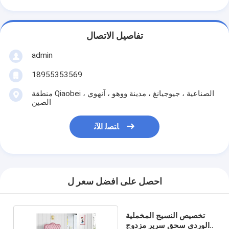
تفاصيل الاتصال
admin
18955353569
منطقة Qiaobei الصناعية ، جيوجيانغ ، مدينة ووهو ، آنهوي ،
الصين
ﺎﺘﺼﻟ ﺍﻶﻧ
احصل على افضل سعر ل
تخصيص النسيج المخملية
الوردي سحق سرير مزدوج