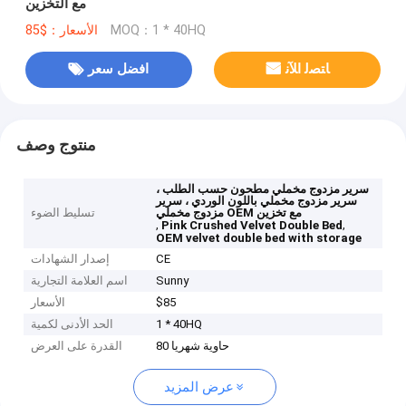
مع التخزين
MOQ：1 * 40HQ
الأسعار：$85
ﺎﺘﺼﻟ ﺍﻶﻧ
افضل سعر
منتوج وصف
سرير مزدوج مخملي مطحون حسب الطلب ،
سرير مزدوج مخملي باللون الوردي ، سرير
مزدوج مخملي OEM مع تخزين
تسليط الضوء
,
,
Pink Crushed Velvet Double Bed
OEM velvet double bed with storage
CE
إصدار الشهادات
Sunny
اسم العلامة التجارية
$85
الأسعار
1 * 40HQ
الحد الأدنى لكمية
80 حاوية شهريا
القدرة على العرض
عرض المزيد