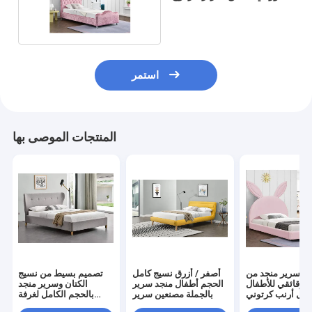
المخملية مع التخزين
استمر
المنتجات الموصى بها
ار سرير منجد من
أصفر / أزرق نسيج كامل
تصميم بسيط من نسيج
لرقائقي للأطفال
الحجم أطفال منجد سرير
الكتان وسرير منجد
كل أرنب كرتوني
بالجملة مصنعين سرير
بالحجم الكامل لغرفة
بلون وردي
النوم 50 قطعة موك