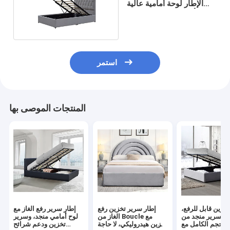
الإطار لوحة أمامية عالية
أزرار كريستال معنقدة
استمر
المنتجات الموصى بها
خزين قابل للرفع،
إطار سرير تخزين رفع
إطار سرير رفع الغاز مع
ار سرير منجد من
الغاز من Boucle مع
لوح أمامي منجد، وسرير
بالحجم الكامل مع
تخزين هيدروليكي، لا حاجة
تخزين ودعم شرائح