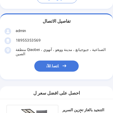
تفاصيل الاتصال
admin
18955353569
منطقة Qiaobei الصناعية ، جيوجيانغ ، مدينة ووهو ، آنهوي ،
الصين
ﺎﺘﺼﻟ ﺍﻶﻧ
احصل على افضل سعر ل
التنجيد بالغاز تخزين السرير