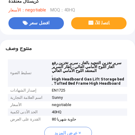
كريستال معنقدة
MOQ：40HQ
الأسعار：negotiable
ﺎﺘﺼﻟ ﺍﻶﻧ
افضل سعر
منتوج وصف
سرير تخزين التنجيد بالغاز ، سرير تخزين رفع
الغاز اللوح الأمامي العالي ، إطار السرير
المعنقد اللوح الأمامي العالي
تسليط الضوء
,
High Headboard Gas Lift Storage bed
,
Tufted Bed Frame High Headboard
EN1725
إصدار الشهادات
Sunny
اسم العلامة التجارية
negotiable
الأسعار
40HQ
الحد الأدنى لكمية
80 حاوية شهريا
القدرة على العرض
عرض المزيد